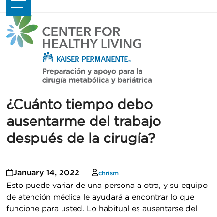
Skip
Open
Close
to
mobile
mobile
content
menu
menu
¿Cuánto tiempo debo
ausentarme del trabajo
después de la cirugía?
January 14, 2022
chrism
Esto puede variar de una persona a otra, y su equipo
de atención médica le ayudará a encontrar lo que
funcione para usted. Lo habitual es ausentarse del