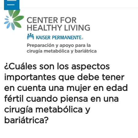
Skip
Open
Close
to
mobile
mobile
content
menu
menu
¿Cuáles son los aspectos
importantes que debe tener
en cuenta una mujer en edad
fértil cuando piensa en una
cirugía metabólica y
bariátrica?