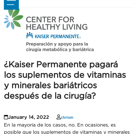
Skip
Open
Close
to
mobile
mobile
content
menu
menu
¿Kaiser Permanente pagará
los suplementos de vitaminas
y minerales bariátricos
después de la cirugía?
January 14, 2022
chrism
En la mayoría de los casos, no. En ocasiones, es
posible que los suplementos de vitaminas y minerales