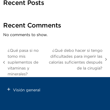
Recent Posts
Recent Comments
No comments to show.
¿Qué pasa si no
¿Qué debo hacer si tengo
tomo mis
dificultades para ingerir las
next
suplementos de
calorías suficientes después
previous
post:
vitaminas y
de la cirugía?
post:
minerales?
Visión general