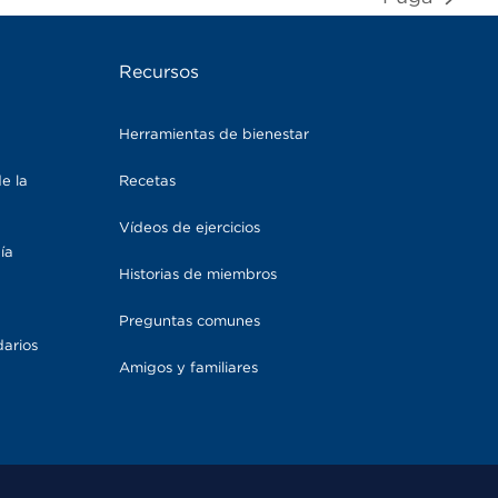
next
post:
Recursos
Herramientas de bienestar
e la
Recetas
Vídeos de ejercicios
ía
Historias de miembros
Preguntas comunes
darios
Amigos y familiares