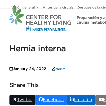
Skip
Visión general
Antes de la cirugía
Después de la ci
to
content
Hernia interna
January 24, 2022
chrism
Share This
Twitter
Facebook
LinkedIn
E