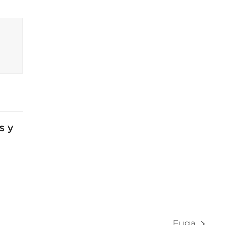
s y
Fuga