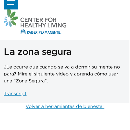
Skip
Open
Close
to
mobile
mobile
content
menu
menu
La zona segura
¿Le ocurre que cuando se va a dormir su mente no
para? Mire el siguiente video y aprenda cómo usar
una “Zona Segura”.
Transcript
Volver a herramientas de bienestar