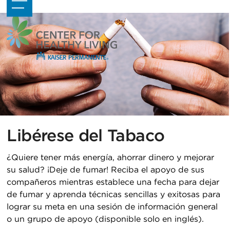
Skip
Open
Close
to
mobile
mobile
content
menu
menu
Libérese del Tabaco
¿Quiere tener más energía, ahorrar dinero y mejorar
su salud? ¡Deje de fumar! Reciba el apoyo de sus
compañeros mientras establece una fecha para dejar
de fumar y aprenda técnicas sencillas y exitosas para
lograr su meta en una sesión de información general
o un grupo de apoyo
(disponible solo en inglés).