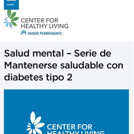
Skip
Open
Close
to
mobile
mobile
content
menu
menu
Salud mental – Serie de
Mantenerse saludable con
diabetes tipo 2