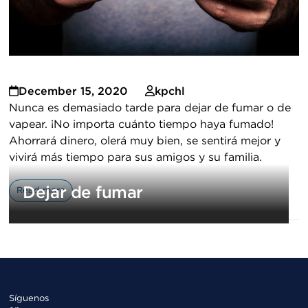
December 15, 2020
kpchl
Nunca es demasiado tarde para dejar de fumar o de
vapear. ¡No importa cuánto tiempo haya fumado!
Ahorrará dinero, olerá muy bien, se sentirá mejor y
vivirá más tiempo para sus amigos y su familia.
Dejar de fumar
Read more
Síguenos