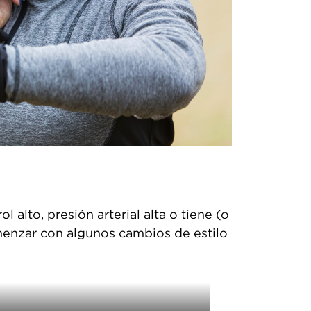
m
a
s
Asesoría
de
bienestar
por
teléfono
Healthy
Balance:
Un
programa
l alto, presión arterial alta o tiene (o
para
menzar con algunos cambios de estilo
hacer
cambios
saludables
Options: