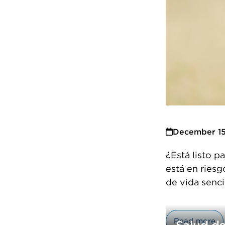
December 15
¿Está listo pa
está en ries
de vida senc
Read more